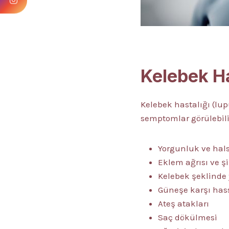
Kelebek Has
Kelebek hastalığı (lu
semptomlar görülebilir
Yorgunluk ve hals
Eklem ağrısı ve şi
Kelebek şeklinde
Güneşe karşı has
Ateş atakları
Saç dökülmesi