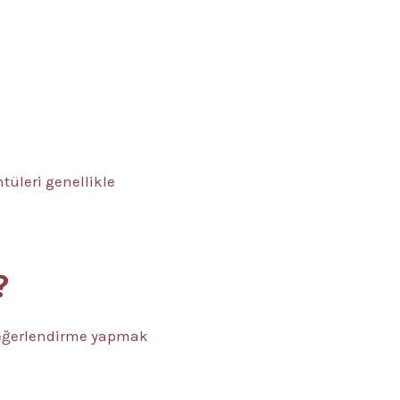
tüleri genellikle
?
ı değerlendirme yapmak