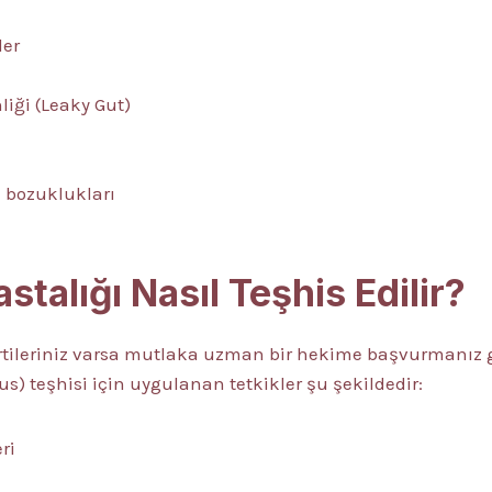
ler
liği (Leaky Gut)
i bozuklukları
talığı Nasıl Teşhis Edilir?
irtileriniz varsa mutlaka uzman bir hekime başvurmanız 
us) teşhisi için uygulanan tetkikler şu şekildedir:
ri