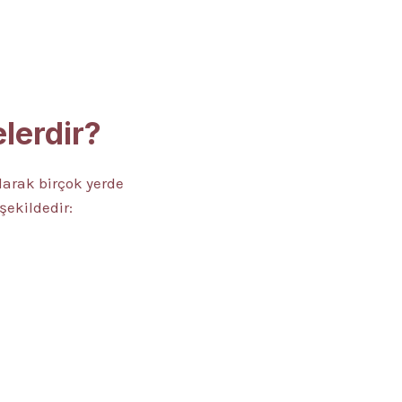
elerdir?
larak birçok yerde
şekildedir: