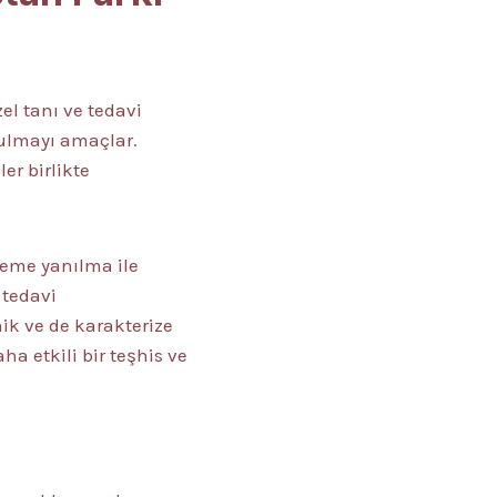
zel tanı ve tedavi
bulmayı amaçlar.
er birlikte
neme yanılma ile
 tedavi
ik ve de karakterize
ha etkili bir teşhis ve