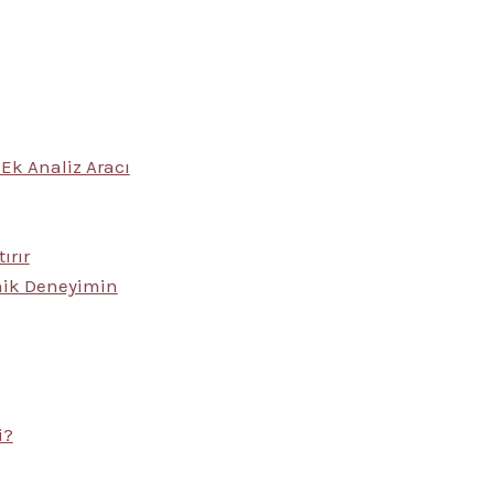
 Ek Analiz Aracı
ırır
nik Deneyimin
i?