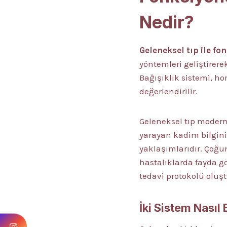
Nedir?
Geleneksel tıp ile fo
yöntemleri geliştirer
Bağışıklık sistemi, ho
değerlendirilir.
Geleneksel tıp modern
yarayan kadim bilgini
yaklaşımlarıdır. Çoğu
hastalıklarda fayda gö
tedavi protokolü oluş
İki Sistem Nasıl B