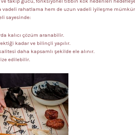
ı ve takip gücü, fonksiyonel tıbbın kök nedenleri hedefle
a vadeli rahatlama hem de uzun vadeli iyileşme mümkün h
li sayesinde:
rda kalıcı çözüm aranabilir.
ktiği kadar ve bilinçli yapılır.
litesi daha kapsamlı şekilde ele alınır.
ze edilebilir.