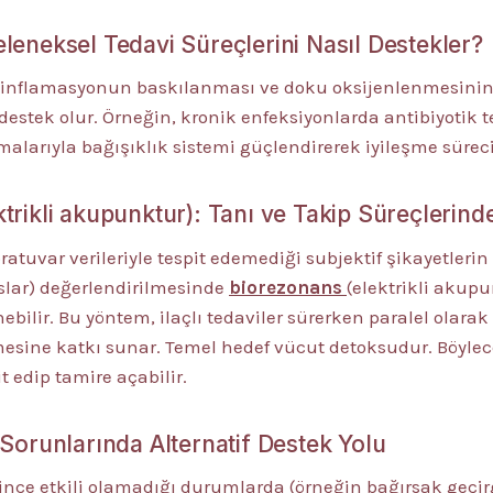
leneksel Tedavi Süreçlerini Nasıl Destekler?
le inflamasyonun baskılanması ve doku oksijenlenmesinin 
destek olur. Örneğin, kronik enfeksiyonlarda antibiyotik 
larıyla bağışıklık sistemi güçlendirerek iyileşme süreci 
trikli akupunktur): Tanı ve Takip Süreçlerind
ratuvar verileriyle tespit edemediği subjektif şikayetlerin
nslar) değerlendirilmesinde
biorezonans
(elektrikli akupu
bilir. Bu yöntem, ilaçlı tedaviler sürerken paralel olarak 
nmesine katkı sunar. Temel hedef vücut detoksudur. Böyle
t edip tamire açabilir.
 Sorunlarında Alternatif Destek Yolu
rince etkili olamadığı durumlarda (örneğin bağırsak geçir