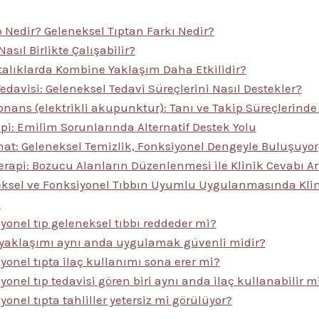
 Nedir? Geleneksel Tıptan Farkı Nedir?
Nasıl Birlikte Çalışabilir?
alıklarda Kombine Yaklaşım Daha Etkilidir?
edavisi: Geleneksel Tedavi Süreçlerini Nasıl Destekler?
onans (elektrikli akupunktur): Tanı ve Takip Süreçlerinde
api: Emilim Sorunlarında Alternatif Destek Yolu
t: Geleneksel Temizlik, Fonksiyonel Dengeyle Buluşuyor
erapi: Bozucu Alanların Düzenlenmesi ile Klinik Cevabı Art
ksel ve Fonksiyonel Tıbbın Uyumlu Uygulanmasında Kli
i
yonel tıp geleneksel tıbbı reddeder mi?
 yaklaşımı aynı anda uygulamak güvenli midir?
yonel tıpta ilaç kullanımı sona erer mi?
yonel tıp tedavisi gören biri aynı anda ilaç kullanabilir m
yonel tıpta tahliller yetersiz mi görülüyor?