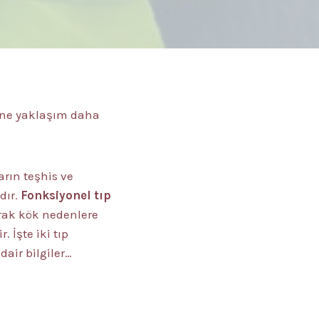
bine yaklaşım daha
arın teşhis ve
dır.
Fonksiyonel tıp
arak kök nedenlere
. İşte iki tıp
dair bilgiler…