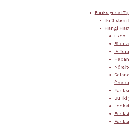
Fonksiyonel Tıp
İki Sistem 
Hangi Hast
Ozon T
Biorez
IV Ter
Hacama
Nöralt
Gelene
Önem
Fonksi
Bu iki
Fonksi
Fonksi
Fonksi