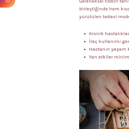
Geleneksel tıbbın tan
birleştiğinde hem kıs
yürütülen tedavi mode
Kronik hastalıkla
İlaç kullanımı gere
Hastanın yaşam ka
Yan etkiler minimi