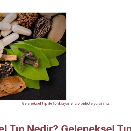
Geleneksel tıp ile fonksiyonel tıp birlikte yürür mü
l Tıp Nedir? Geleneksel Tıp