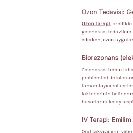
Ozon Tedavisi: Ge
Ozon terapi
, özellik
geleneksel tedavilere 
ederken, ozon uygulama
Biorezonans (elek
Geleneksel tıbbın labo
problemleri, intolera
tamamlayıcı rol üstlene
faktörlerinin belirle
hasarlarını kolay tespi
IV Terapi: Emilim
Oral takviyelerin yete