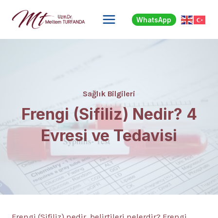
Skip
to
WhatsApp
content
Sağlık Bilgileri
Frengi (Sifiliz) Nedir? 4
Evresi ve Tedavisi
Frengi (Sifiliz) nedir, belirtileri nelerdir? Frengi