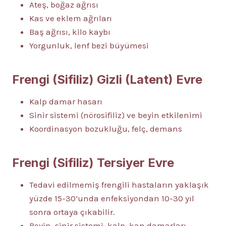
Ateş, boğaz ağrısı
Kas ve eklem ağrıları
Baş ağrısı, kilo kaybı
Yorgunluk, lenf bezi büyümesi
Frengi (Sifiliz) Gizli (Latent) Evre
Kalp damar hasarı
Sinir sistemi (nörosifiliz) ve beyin etkilenimi
Koordinasyon bozukluğu, felç, demans
Frengi (Sifiliz) Tersiyer Evre
Tedavi edilmemiş frengili hastaların yaklaşık
yüzde 15-30’unda enfeksiyondan 10-30 yıl
sonra ortaya çıkabilir.
Beyin, sinir sistemi, kalp, kan damarları,