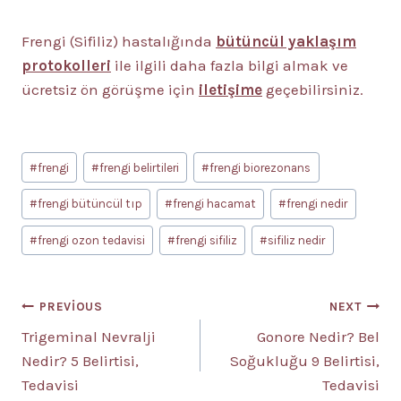
Frengi (Sifiliz) hastalığında
bütüncül yaklaşım
protokolleri
ile ilgili daha fazla bilgi almak ve
ücretsiz ön görüşme için
iletişime
geçebilirsiniz.
Post
#
frengi
#
frengi belirtileri
#
frengi biorezonans
Tags:
#
frengi bütüncül tıp
#
frengi hacamat
#
frengi nedir
#
frengi ozon tedavisi
#
frengi sifiliz
#
sifiliz nedir
Yazı
PREVIOUS
NEXT
Trigeminal Nevralji
Gonore Nedir? Bel
gezinmesi
Nedir? 5 Belirtisi,
Soğukluğu 9 Belirtisi,
Tedavisi
Tedavisi