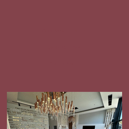
KVKK Başvuru Formu
Çerez Politikası
Gizlilik Metni