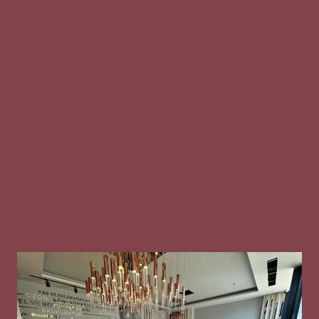
KVKK Başvuru Formu
Çerez Politikası
Gizlilik Metni