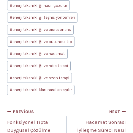
#
enerji tıkanıklığı nasıl çözülür
#
enerji tıkanıklığı teşhis yöntemleri
#
enerji tıkanıklığı ve biorezonans
#
enerji tıkanıklığı ve bütüncül tıp
#
enerji tıkanıklığı ve hacamat
#
enerji tıkanıklığı ve nöralterapi
#
enerji tıkanıklığı ve ozon terapi
#
enerji tıkanıklıkları nasıl anlaşılır
Yazı
PREVIOUS
NEXT
Fonksiyonel Tıpta
Hacamat Sonrası
gezinmesi
Duygusal Çözülme
İyileşme Süreci Nasıl