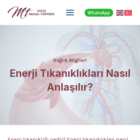
Skip
to
WhatsApp
content
Sağlık Bilgileri
Enerji Tıkanıklıkları Nasıl
Anlaşılır?
Enerji tıkanıklığı nedir? Enerji tıkanıklıkları nasıl